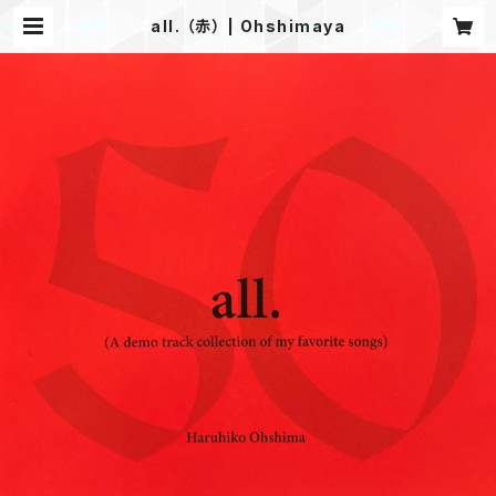
all. （赤） | Ohshimaya