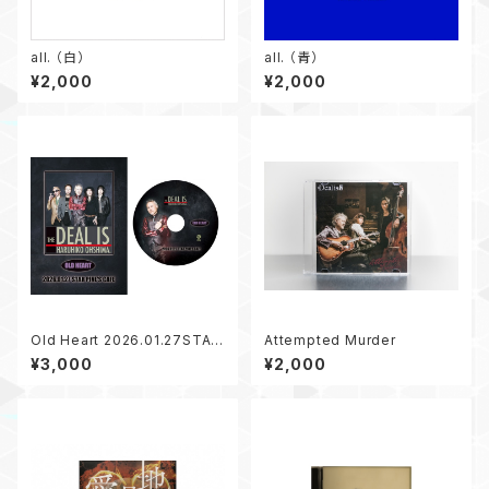
all. （白）
all. （青）
¥2,000
¥2,000
Old Heart 2026.01.27STAR
Attempted Murder
PINE'S CAFE LIVE (DVD)
¥3,000
¥2,000