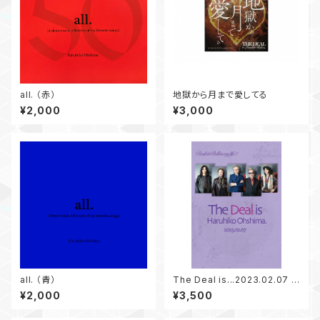
all. （赤）
地獄から月まで愛してる
¥2,000
¥3,000
all. （青）
The Deal is...2023.02.07 Li
ve (DVD)
¥2,000
¥3,500